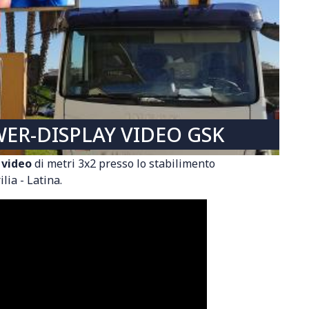
ER-DISPLAY VIDEO GSK
 video
di metri 3x2 presso lo stabilimento
lia - Latina.