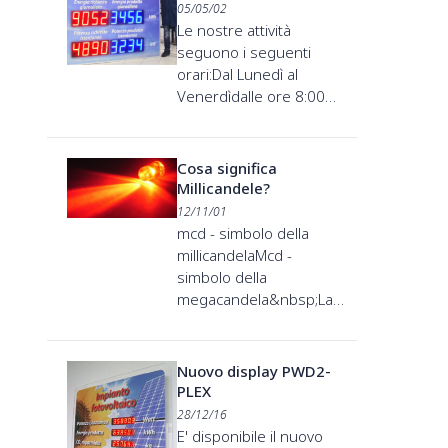
05/05/02
Le nostre attività
seguono i seguenti
orari:Dal Lunedì al
Venerdìdalle ore 8:00…
Cosa significa
Millicandele?
12/11/01
mcd - simbolo della
millicandelaMcd -
simbolo della
megacandela&nbsp;La…
Nuovo display PWD2-
PLEX
28/12/16
E' disponibile il nuovo