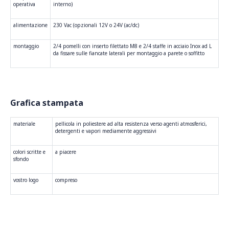
operativa
interno)
alimentazione
230 Vac (opzionali 12V o 24V (ac/dc)
montaggio
2/4 pomelli con inserto filettato M8 e 2/4 staffe in acciaio Inox ad L
da fissare sulle fiancate laterali per montaggio a parete o soffitto
Grafica stampata
materiale
pellicola in poliestere ad alta resistenza verso agenti atmosferici,
detergenti e vapori mediamente aggressivi
colori scritte e
a piacere
sfondo
vostro logo
compreso