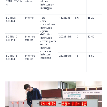
TBML167V15-
esterno
ultimo
4
infortunio +
messaggio)
SD-TBV5-
interno
- ora
130x80x8
5,6
15-20
688444
- data
- data ultimo
infortunio
- giorni
dall’ultimo
SD-TBV10-
interno e
200x115x8
10
30-40
infortunio
688444
esterno
- record giorni
senza
infortuni
- numero
infortuni
SD-TBV15-
interno e
250x150x8
15
45-60
nell’anno
688444
esterno