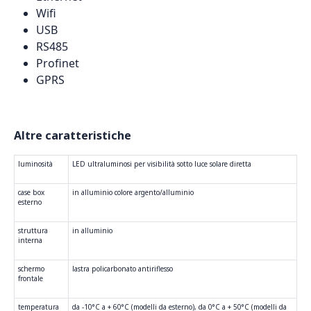
Wifi
USB
RS485
Profinet
GPRS
Altre caratteristiche
luminosità
LED ultraluminosi per visibilità sotto luce solare diretta
case box
in alluminio colore argento/alluminio
esterno
struttura
in alluminio
interna
schermo
lastra policarbonato antiriflesso
frontale
temperatura
da -10°C a + 60°C (modelli da esterno), da 0°C a + 50°C (modelli da