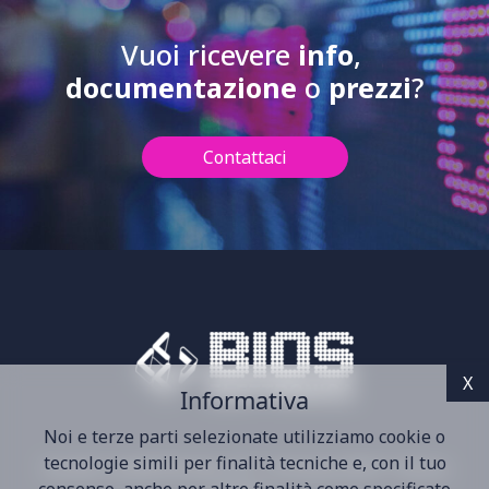
Vuoi ricevere
info
,
documentazione
o
prezzi
?
Contattaci
Informativa
Noi e terze parti selezionate utilizziamo cookie o
tecnologie simili per finalità tecniche e, con il tuo
Via dei Castelli Romani, 59 - Pomezia 00071 Roma