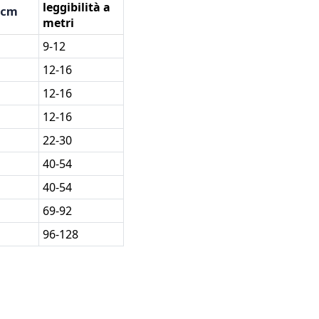
leggibilità a
 cm
metri
9-12
12-16
12-16
12-16
22-30
40-54
40-54
69-92
96-128