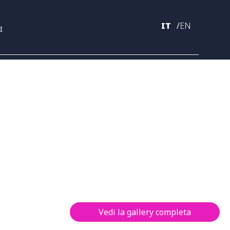
IT
EN
I
Vedi la gallery completa