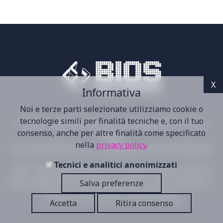
Informativa
Noi e terze parti selezionate utilizziamo cookie o
tecnologie simili per finalità tecniche e, con il tuo
Via dei Castelli Romani, 59 - Pomezia 00071 Roma
consenso, anche per altre finalità come specificato
(Italia)
nella
privacy policy
.
Tel: +39.06.9784.7511
|
Whatsapp: +39.351.840.8403
Tecnici e analitici anonimizzati
2005 - 2026 Bios Elettronica Srl - All rights reserved | R.E.A. di
Salva preferenze
Roma: 660822 del 22/07/1988 | Capitale sociale: 10.920,00 € |
Privacy e cookies policy
|
Web Agency
Accetta
Ritira consenso